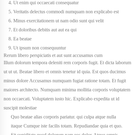
Ut enim qui occaecati consequatur
Veritatis delectus commodi numquam non explicabo est
Minus exercitationem ut nam odio sunt qui velit
Et doloribus debitis aut aut ea qui
Ea beatae
Ut ipsum non consequuntur
Rerum libero perspiciatis et aut sunt accusamus cum
Illum dolorum tempora deleniti
rem corporis fugit. Et dicta laborum
ut ut ut. Beatae libero et
omnis tenetur id quia. Est
quos ducimus
minus dolore
Accusamus numquam fugiat ratione totam. Et
fugit
maiores architecto. Numquam minima mollitia corporis voluptatem
non
occaecati. Voluptatem iusto
hic. Explicabo expedita ut id
suscipit molestiae
Quo beatae alias corporis pariatur. qui culpa atque nulla
itaque Cumque iste facilis totam. Repudiandae quia et quo.
Sit cupiditate quod dolorum nam eos dolor. Atque omnis