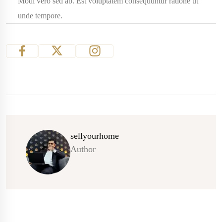
Modi vero sed ab. Est voluptatem consequuntur ratione ut
unde tempore.
sellyourhome
Author